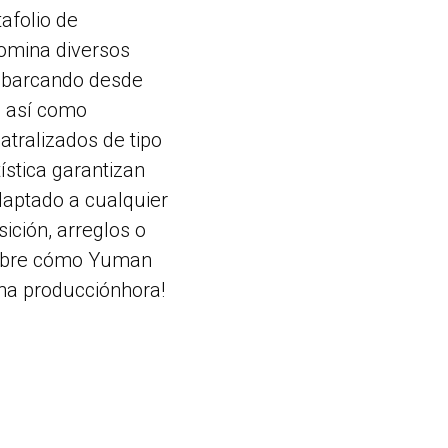
tafolio de
omina diversos
 abarcando desde
, así como
tralizados de tipo
tística garantizan
adaptado a cualquier
ición, arreglos o
scubre cómo Yuman
na producciónhora!