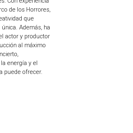
es. Con experiencia
rco de los Horrores,
eatividad que
a única. Además, ha
l actor y productor
ducción al máximo
ncierto,
la energía y el
la puede ofrecer.